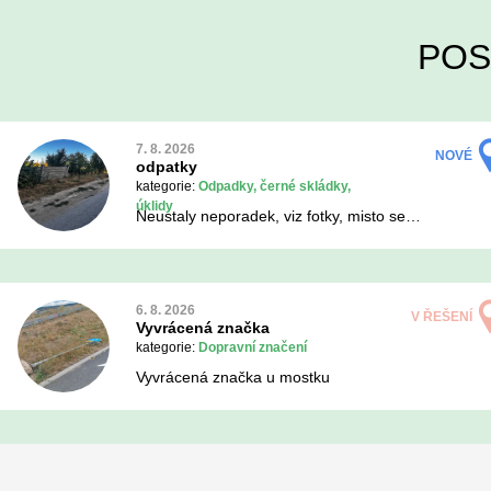
POS
7. 8. 2026
NOVÉ
odpatky
kategorie:
Odpadky, černé skládky,
úklidy
Neustaly neporadek, viz fotky, misto se…
6. 8. 2026
V ŘEŠENÍ
Vyvrácená značka
kategorie:
Dopravní značení
Vyvrácená značka u mostku