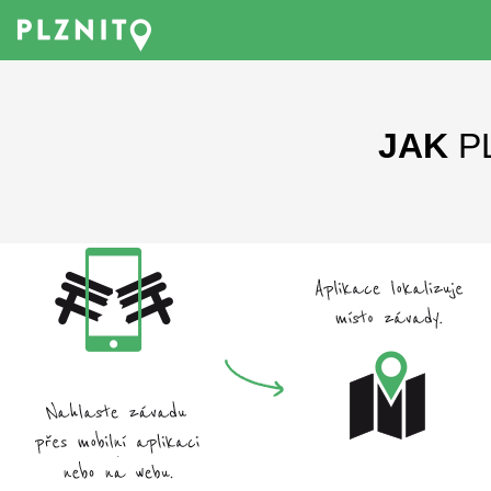
JAK
P