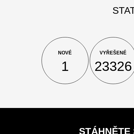
STA
NOVÉ
VYŘEŠENÉ
1
23326
STÁHNĚTE 