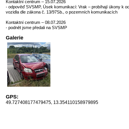
Kontaktní centrum – 15.07.2026
- odpověď SVSMP, Úsek komunikací: Vrak – probíhají úkony k od
vozidla dle zákona č. 13/97Sb., o pozemních komunikacích
Kontaktní centrum – 08.07.2026
- podnět jsme předali na SVSMP
Galerie
GPS:
49.727408177479475, 13.354110158979895